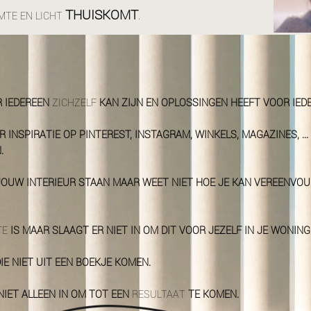
THUISKOMT
RMTE EN LICHT
.
R IEDEREEN
ZICHZELF
KAN ZIJN EN OPLOSSINGEN HEEFT VOOR IED
 INSPIRATIE OP PINTEREST, INSTAGRAM, WINKELS, MAGAZINES, ..
.
JOUW INTERIEUR STAAN MAAR WEET NIET HOE JE KAN VEREENVOU
TE
IS MAAR SLAAGT ER NIET IN OM DIT VOOR JEZELF IN JE WONIN
E NIET UIT EEN BOEKJE KOMEN.
NIET ALLEEN IN OM TOT EEN
RESULTAAT
TE KOMEN.