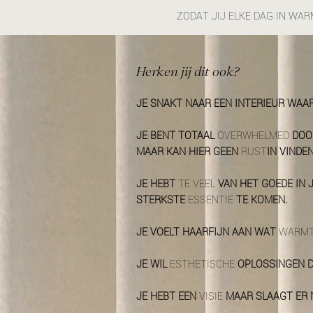
ZODAT JIJ ELKE DAG IN WA
Herken jij dit ook?
JE SNAKT NAAR EEN INTERIEUR WAA
JE BENT TOTAAL
OVERWHELMED
DOOR
MAAR KAN HIER GEEN
RUST
IN VINDEN
JE HEBT
TE VEEL
VAN HET GOEDE IN 
STERKSTE
ESSENTIE
TE KOMEN.
JE VOELT HAARFIJN AAN WAT
WARM
JE WIL
ESTHETISCHE
OPLOSSINGEN DI
JE HEBT EEN
VISIE
MAAR SLAAGT ER 