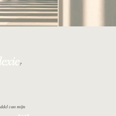
lexie
?
ddel van mijn