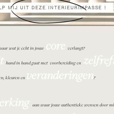
LP MIJ UIT DEZE INTERIEURIMPASSE !
core
 naar wat je echt in jouw
verlangt?
t
zelfref
hand in hand gaat met voorbereiding en
veranderingen
ren, kleuren en
?
erking
aan waar jouw authentieke wensen door mi