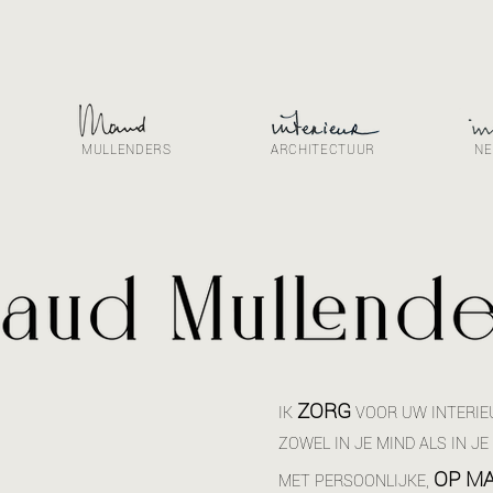
MULLENDERS
ARCHITECTUUR
NE
ZORG
IK
VOOR UW INTERIE
ZOWEL IN JE MIND ALS IN JE 
OP M
MET PERSOONLIJKE,