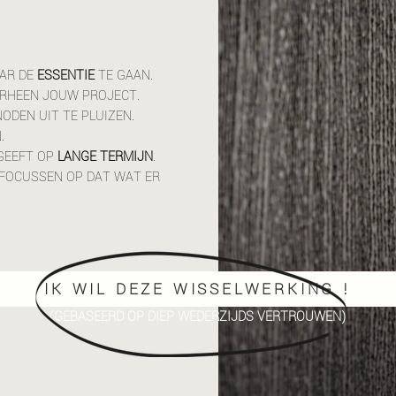
AAR DE
ESSENTIE
TE GAAN.
ORHEEN JOUW PROJECT.
ODEN UIT TE PLUIZEN.
.
GEEFT OP
LANGE TERMIJN
.
 FOCUSSEN OP DAT WAT ER
IK WIL DEZE WISSELWERKING !
(GEBASEERD OP DIEP WEDERZIJDS VERTROUWEN)