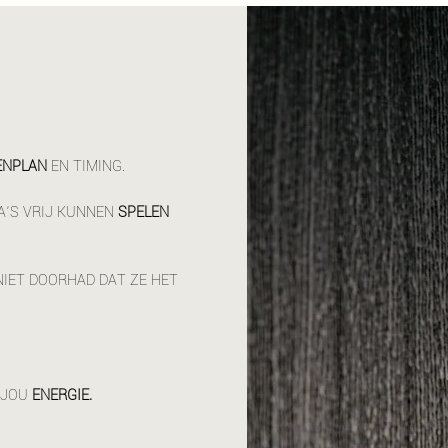
ENPLAN
EN TIMING.
A'S VRIJ KUNNEN
SPELEN
IET DOORHAD DAT ZE HET
 JOU
ENERGIE.