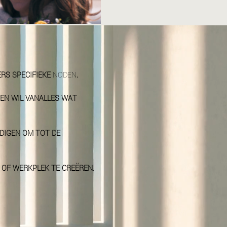
ERS SPECIFIEKE
NODEN
.
. EN WIL VANALLES WAT
DIGEN OM TOT DE
G OF WERKPLEK TE CREËREN.