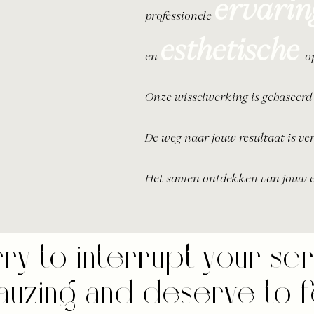
er
varin
professionele
esthetische
en
op
Onze wisselwerking is gebaseerd
De weg naar jouw resultaat is ve
Het samen ontdekken van jouw e
ry to interrupt your scr
uzing and deserve to fe