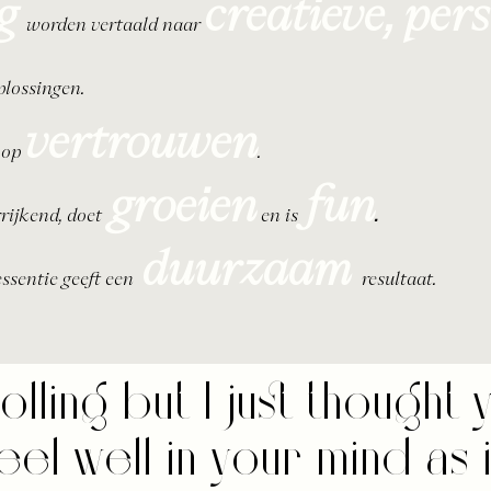
g
creatieve,
pers
worden vertaald naar
lossingen.
vertrouwen
 op
.
groeien
fun
rrijkend, doet
en is
.
duurzaam
ssentie geeft een
resultaat.
olling but I just thought
el well in your mind as