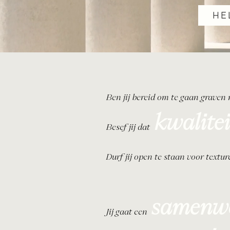
HE
Ben jij bereid om te gaan graven
kwalitei
Besef jij dat
Durf jij open te staan voor textu
sa
menw
Jij gaat een