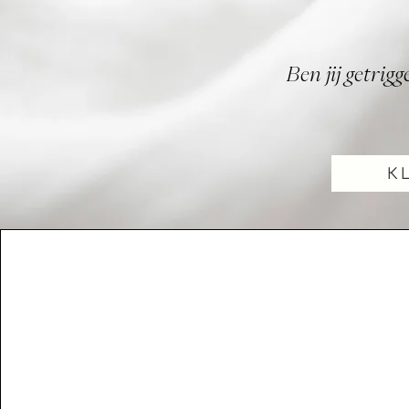
Ben jij getrig
K