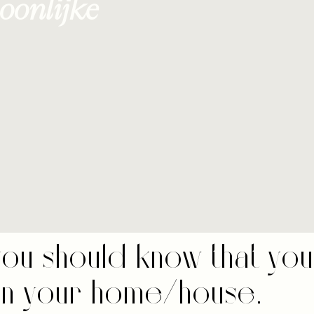
oonlijke
 you should know that yo
 in your home/house.