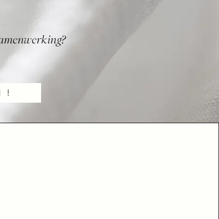
r samenwerking?
 !