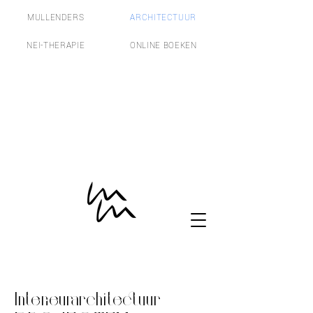
MULLENDERS
ARCHITECTUUR
NEI-THERAPIE
ONLINE BOEKEN
Interieurarchitectuur