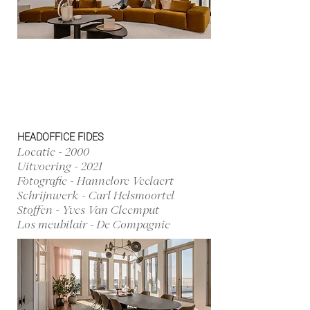
HEADOFFICE FIDES
Locatie - 2000
Uitvoering - 2021
Fotografie - Hannelore Veelaert
Schrijnwerk - Carl Helsmoortel
Stoffen - Yves Van Cleemput
Los meubilair - De Compagnie