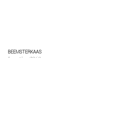
BEEMSTERKAAS
Locatie - 2960
Uitvoering - 2016
Fotografie - Kristina Oers
Los meubilair - De Compagnie
Schrijnwerkerij - WoodB
Stoffen - Yves Van Cleemput